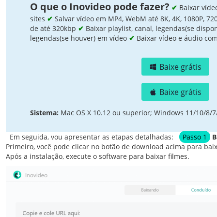
O que o Inovideo pode fazer?
✔
Baixar víde
sites
✔
Salvar vídeo em MP4, WebM até 8K, 4K, 1080P, 72
de até 320kbp
✔
Baixar playlist, canal, legendas(se dispon
legendas(se houver) em vídeo
✔
Baixar vídeo e áudio co
Baixe grátis
Baixe grátis
Sistema:
Mac OS X 10.12 ou superior; Windows 11/10/8/7/X
Em seguida, vou apresentar as etapas detalhadas:
Passo 1
B
Primeiro, você pode clicar no botão de download acima para bai
Após a instalação, execute o software para baixar filmes.