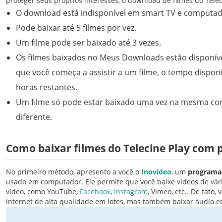
proteger seus próprios interesses, o download de filmes do Tele
O download está indisponível em smart TV e computad
Pode baixar até 5 filmes por vez.
Um filme pode ser baixado até 3 vezes.
Os filmes baixados no Meus Downloads estão disponíve
que você começa a assistir a um filme, o tempo disponí
horas restantes.
Um filme só pode estar baixado uma vez na mesma con
diferente.
Como baixar filmes do Telecine Play com
No primeiro método, apresento a você o
Inovideo
, um
programa 
usado em computador. Ele permite que você baixe vídeos de vár
vídeo, como YouTube,
Facebook
,
Instagram
, Vimeo, etc.. De fato
internet de alta qualidade em lotes, mas também baixar áudio