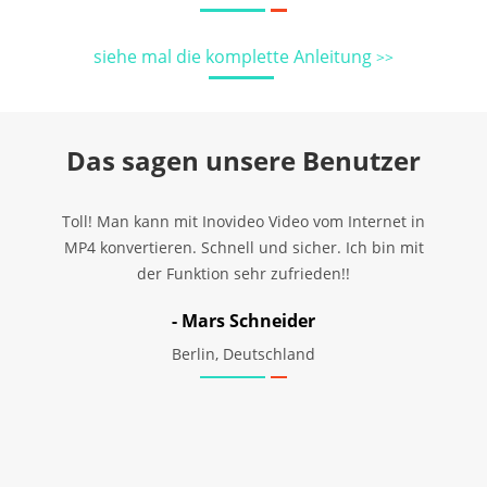
siehe mal die komplette Anleitung
>>
Das sagen unsere Benutzer
mit dem
Toll! Man kann mit Inovideo Video vom Internet in
Seit M
. Dann
MP4 konvertieren. Schnell und sicher. Ich bin mit
hin
nt und
der Funktion sehr zufrieden!!
Progra
- Mars Schneider
Berlin, Deutschland