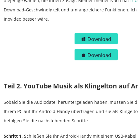
Ino
diejenige wählen, die Ihnen zusagt. Meiner meiner Nach hat
Download-Geschwindigkeit und umfangreichere Funktionen. Ich 
Inovideo besser wäre.
Download
Download
Teil 2. YouTube Musik als Klingelton auf A
Sobald Sie die Audiodatei heruntergeladen haben, müssen Sie 
Ihrem PC auf Ihr Android Handy übertragen und sie als Klingelton
befolgen Sie die nachstehenden Schritte.
Schritt 1
. Schließen Sie Ihr Android-Handy mit einem USB-Kabel